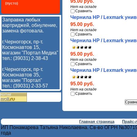
95.00 руб.
(пусто)
Нет на складе
Сравнить
Чернила HP / Lexmark униве
Заправка любых
95.00 руб.
картриджей, обнуление,
Нет на складе
замена фотовала.
Сравнить
Чернила HP / Lexmark униве
г.Черногорск, пр-т.
Космонавтов 15,
магазин "Портал Медиа"
95.00 руб.
тел.: (39031) 2-38-43
Нет на складе
Сравнить
г.Черногорск, пр-т.
Чернила HP / Lexmark униве
Космонавтов 35,
магазин "Портал"
95.00 руб.
тел.: (39031) 2-33-57
Нет на складе
Сравнить
Главная страница
Прайс-
ИП Понамарева Татьяна Николаевна. Св-во ОГРН №30719
года