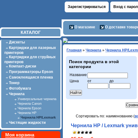
Зарегистрироваться
Вход с паро
О магазине
О доставке товар
КАТАЛОГ
Дискеты
Картриджи для лазерных
Главная
»
Чернила
»
Чернила HP/Lexm
принтеров
Картриджи для струйных
Поиск продукта в этой
принтеров
Компакт-диски
категории
Программатроры Epson
Название
Самоклеящаяся пленка
Цена
от
до
Тонер
Фотобумага
Чернила
Универсальные чернила
Чернила Canon
Чернила Epson
Чернила HP
Сортировать по: наименованию (
в
Чернила HP/Lexmark
Чистящие жидкости
Чернила HP / Lexmark униве
Моя корзина