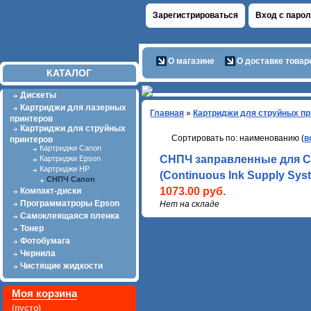
Зарегистрироваться
Вход с паро
О магазине
О доставке товар
КАТАЛОГ
Дискеты
Картриджи для лазерных
Главная
»
Картриджи для струйных пр
принтеров
Картриджи для струйных
Сортировать по: наименованию (
в
принтеров
Картриджи Canon
СНПЧ заправленные для Ca
Картриджи Epson
Картриджи HP
(Continuous Ink Supply Syst
СНПЧ Canon
1073.00 руб.
Компакт-диски
Программатроры Epson
Нет на складе
Самоклеящаяся пленка
Тонер
Фотобумага
Чернила
Чистящие жидкости
Моя корзина
(пусто)