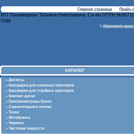
Главная страница
Прайс-
ИП Понамарева Татьяна Николаевна. Св-во ОГРН №30719
года
©
Интернет-магаз
КАТАЛОГ
Дискеты
Картриджи для лазерных принтеров
Картриджи для струйных принтеров
Компакт-диски
Программатроры Epson
Самоклеящаяся пленка
Тонер
Фотобумага
Чернила
Чистящие жидкости