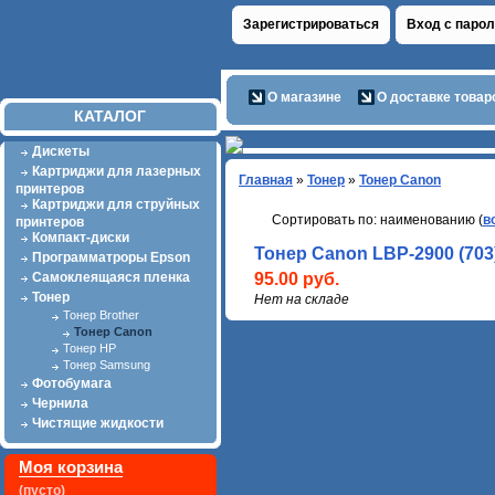
Зарегистрироваться
Вход с паро
О магазине
О доставке товар
КАТАЛОГ
Дискеты
Картриджи для лазерных
Главная
»
Тонер
»
Тонер Canon
принтеров
Картриджи для струйных
Сортировать по: наименованию (
в
принтеров
Компакт-диски
Тонер Canon LBP-2900 (70
Программатроры Epson
Самоклеящаяся пленка
95.00 руб.
Тонер
Нет на складе
Тонер Brother
Тонер Canon
Тонер HP
Тонер Samsung
Фотобумага
Чернила
Чистящие жидкости
Моя корзина
(пусто)