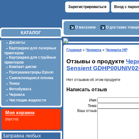
Зарегистрироваться
Вход с паро
О магазине
О доставке товар
КАТАЛОГ
Дискеты
Картриджи для лазерных
Главная
»
Чернила
»
Чернила HP
принтеров
Картриджи для струйных
Отзывы о продукте
Черн
принтеров
Компакт-диски
Sensient GDHP00UNIV02
Программатроры Epson
Самоклеящаяся пленка
Нет отзывов об этом продукте
Тонер
Написать отзыв
Фотобумага
Чернила
Имя:
Чистящие жидкости
Тема:
Ваш отзыв:
Моя корзина
(пусто)
Заправка любых