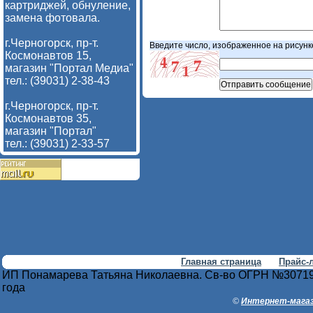
картриджей, обнуление,
замена фотовала.
г.Черногорск, пр-т.
Введите число, изображенное на рисунк
Космонавтов 15,
магазин "Портал Медиа"
тел.: (39031) 2-38-43
г.Черногорск, пр-т.
Космонавтов 35,
магазин "Портал"
тел.: (39031) 2-33-57
Главная страница
Прайс-
ИП Понамарева Татьяна Николаевна. Св-во ОГРН №30719
года
©
Интернет-магаз