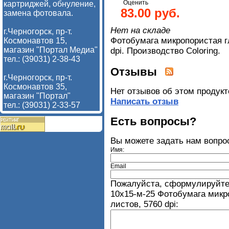
Оценить
картриджей, обнуление,
83.00 руб.
замена фотовала.
Нет на складе
г.Черногорск, пр-т.
Фотобумага микропористая гл
Космонавтов 15,
магазин "Портал Медиа"
dpi. Производство Coloring.
тел.: (39031) 2-38-43
Отзывы
г.Черногорск, пр-т.
Космонавтов 35,
Нет отзывов об этом продукт
магазин "Портал"
Написать отзыв
тел.: (39031) 2-33-57
Есть вопросы?
Вы можете задать нам вопр
Имя:
Email
Пожалуйста, сформулируйте
10х15-м-25 Фотобумага микро
листов, 5760 dpi: