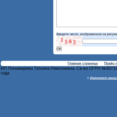
Введите число, изображенное на рисун
Главная страница
Прайс-
ИП Понамарева Татьяна Николаевна. Св-во ОГРН №30719
года
©
Интернет-магаз