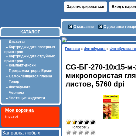
Зарегистрироваться
Вход с паро
О магазине
О доставке товар
КАТАЛОГ
Дискеты
Картриджи для лазерных
Главная
»
Фотобумага
»
Фотобумага г
принтеров
Картриджи для струйных
принтеров
CG-БГ-270-10х15-м
Компакт-диски
Программатроры Epson
микропористая глян
Самоклеящаяся пленка
Тонер
листов, 5760 dpi
Фотобумага
Чернила
Чистящие жидкости
Моя корзина
(пусто)
Голосов: 2
Заправка любых