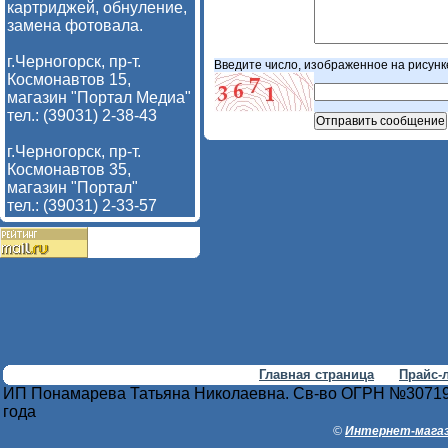
картриджей, обнуление,
замена фотовала.
г.Черногорск, пр-т.
Введите число, изображенное на рисунк
Космонавтов 15,
магазин "Портал Медиа"
тел.: (39031) 2-38-43
г.Черногорск, пр-т.
Космонавтов 35,
магазин "Портал"
тел.: (39031) 2-33-57
Главная страница
Прайс-
ИП Понамарева Татьяна Николаевна. Св-во ОГРН №30719
года
©
Интернет-магаз