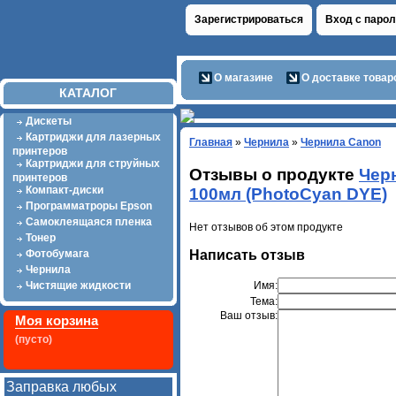
Зарегистрироваться
Вход с паро
О магазине
О доставке товар
КАТАЛОГ
Дискеты
Картриджи для лазерных
Главная
»
Чернила
»
Чернила Canon
принтеров
Картриджи для струйных
Отзывы о продукте
Чер
принтеров
Компакт-диски
100мл (PhotoCyan DYE)
Программатроры Epson
Самоклеящаяся пленка
Нет отзывов об этом продукте
Тонер
Написать отзыв
Фотобумага
Чернила
Имя:
Чистящие жидкости
Тема:
Ваш отзыв:
Моя корзина
(пусто)
Заправка любых