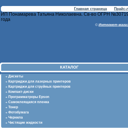
Главная страница
Прайс-
ИП Понамарева Татьяна Николаевна. Св-во ОГРН №30719
года
©
Интернет-магаз
КАТАЛОГ
Дискеты
Картриджи для лазерных принтеров
Картриджи для струйных принтеров
Компакт-диски
Программатроры Epson
Самоклеящаяся пленка
Тонер
Фотобумага
Чернила
Чистящие жидкости