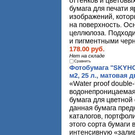
оттенков и цветовы
бумага для печати 
изображений, котор
на поверхность. Осн
целлюлоза. Подходи
и пигментными чер
178.00 руб.
Нет на складе
Сравнить
Фотобумага "SKYHOR
м2, 25 л., матовая 
«
Water
proof
double
-
водонепроницаемая
бумага для цветной
данная бумага пред
каталогов, портфоли
этого сорта бумаги
интенсивную «зали