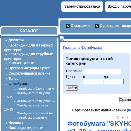
Зарегистрироваться
Вход с паро
О магазине
О доставке товар
КАТАЛОГ
Дискеты
Картриджи для лазерных
Главная
»
Фотобумага
принтеров
Картриджи для струйных
Поиск продукта в этой
принтеров
Компакт-диски
категории
Программатроры Epson
Название
Самоклеящаяся пленка
Цена
от
до
Тонер
Фотобумага
Фотобумага бархатная А4
Фотобумага глянцевая
10х15
Фотобумага глянцевая А4
Фотобумага матовая
10х15
Сортировать по: наименованию (
в
Фотобумага матовая А4
1
2
3
Фотобумага сатин А4
Фотобумага "SKYHOR
Чернила
Чистящие жидкости