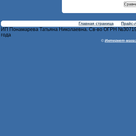
Главная страница
Прайс-
ИП Понамарева Татьяна Николаевна. Св-во ОГРН №30719
года
©
Интернет-магаз