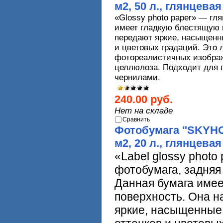
м2, 50 л., глянцева
«
Glossy
photo
paper
» — гля
имеет гладкую блестящую 
передают яркие, насыщенн
и цветовых градаций. Это 
фотореалистичных изображ
целлюлоза. Подходит для 
чернилами.
240.00 руб.
Нет на складе
Сравнить
Фотобумага "SKYHOR
м2, 20 л., глянцев
«
Label
glossy
photo
фотобумага, задняя
Данная бумага име
поверхность. Она 
яркие, насыщенные