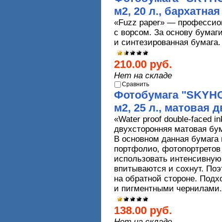
м2, 20 л., бархатна
«
Fuzz
paper
» — профессио
с ворсом. За основу бумаг
и синтезированная бумага.
210.00 руб.
Нет на складе
Сравнить
Фотобумага "SKYHOR
м2, 25 л., матовая 
«
Water
proof
double
-
faced
in
двухсторонняя матовая бум
В основном данная бумага 
портфолио, фотопортретов 
использовать интенсивную
впитываются и сохнут. Поэ
на обратной стороне. Под
и пигментными чернилами
138.00 руб.
Нет на складе