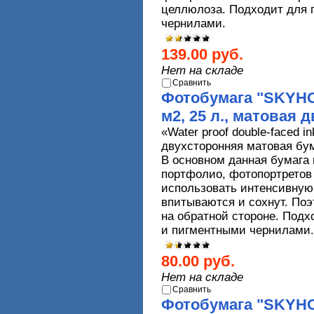
целлюлоза. Подходит для 
чернилами.
139.00 руб.
Нет на складе
Сравнить
Фотобумага "SKYHOR
м2, 25 л., матовая 
«
Water
proof
double
-
faced
in
двухсторонняя матовая бум
В основном данная бумага 
портфолио, фотопортретов 
использовать интенсивную
впитываются и сохнут. Поэ
на обратной стороне. Под
и пигментными чернилами
80.00 руб.
Нет на складе
Сравнить
Фотобумага "SKYHOR