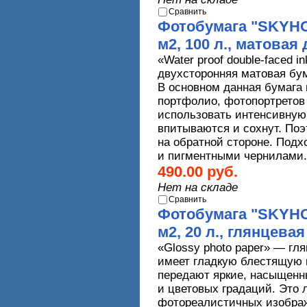
Сравнить
Фотобумага "SKYHOR
м2, 100 л., матовая
«
Water
proof
double
-
faced
in
двухсторонняя матовая бум
В основном данная бумага 
портфолио, фотопортретов 
использовать интенсивную
впитываются и сохнут. Поэ
на обратной стороне. Под
и пигментными чернилами
490.00 руб.
Нет на складе
Сравнить
Фотобумага "SKYHOR
м2, 20 л., глянцева
«
Glossy
photo
paper
» — гля
имеет гладкую блестящую 
передают яркие, насыщенн
и цветовых градаций. Это 
фотореалистичных изображ