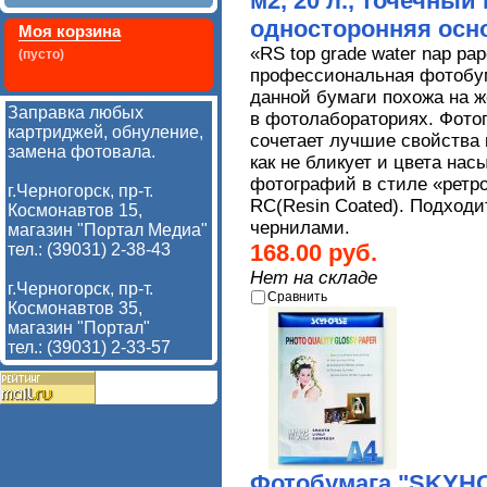
м2, 20 л., точечный
односторонняя осн
Моя корзина
«
RS
top
grade
water
nap
pap
(пусто)
профессиональная фотобум
данной бумаги похожа на 
Заправка любых
в фотолабораториях. Фото
картриджей, обнуление,
сочетает лучшие свойства 
замена фотовала.
как не бликует и цвета на
фотографий в стиле «ретро
г.Черногорск, пр-т.
RC(Resin Coated). Подход
Космонавтов 15,
чернилами.
магазин "Портал Медиа"
168.00 руб.
тел.: (39031) 2-38-43
Нет на складе
г.Черногорск, пр-т.
Сравнить
Космонавтов 35,
магазин "Портал"
тел.: (39031) 2-33-57
Фотобумага "SKYHOR