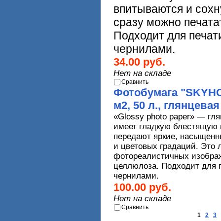
впитываются и сохн
сразу можно печата
Подходит для печа
чернилами.
34.00 руб.
Нет на складе
Сравнить
Фотобумага "SKYHOR
м2, 50 л., глянцева
«
Glossy
photo
paper
» — гля
имеет гладкую блестящую 
передают яркие, насыщенн
и цветовых градаций. Это 
фотореалистичных изображ
целлюлоза. Подходит для 
чернилами.
100.00 руб.
Нет на складе
Сравнить
1
2
3